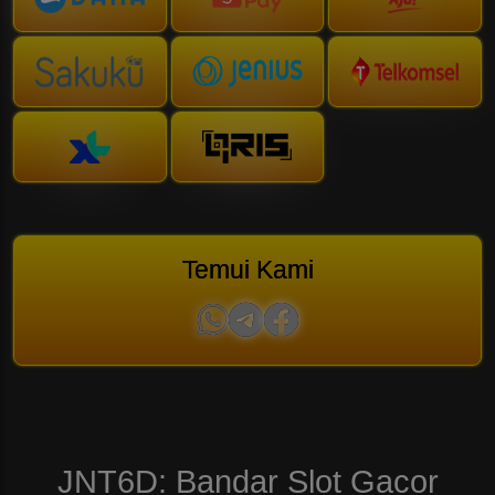
Temui Kami
JNT6D: Bandar Slot Gacor