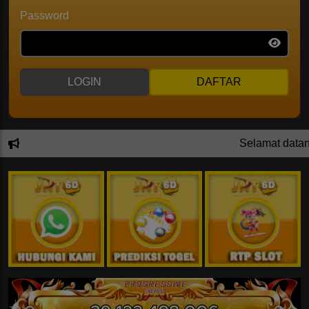
Password
LOGIN
DAFTAR
Selamat datang di situs s