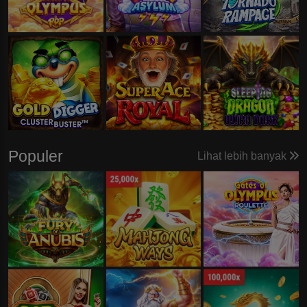
Populer
Lihat lebih banyak