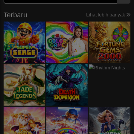
Terbaru
Lihat lebih banyak