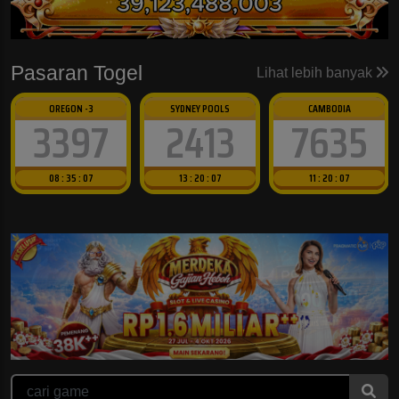
Pasaran Togel
Lihat lebih banyak
OREGON -3
SYDNEY POOLS
CAMBODIA
3397
2413
7635
08 : 35 : 05
13 : 20 : 05
11 : 20 : 05