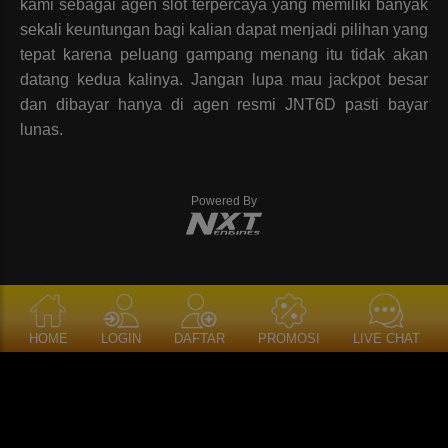
kami sebagai agen slot terpercaya yang memiliki banyak
sekali keuntungan bagi kalian dapat menjadi pilihan yang
tepat karena peluang gampang menang itu tidak akan
datang kedua kalinya. Jangan lupa mau jackpot besar
dan dibayar hanya di agen resmi JNT6D pasti bayar
lunas.
Powered By
HOME
LOGIN
DAFTAR
PROMOSI
LIVE CHAT