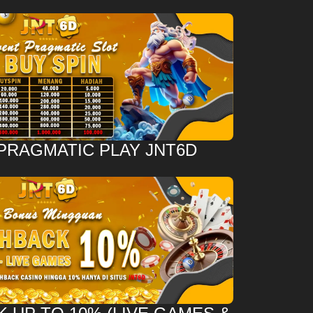
PRAGMATIC PLAY JNT6D