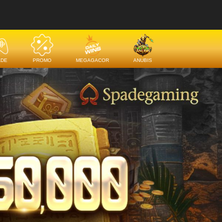
ADE
PROMO
MEGAGACOR
ANUBIS