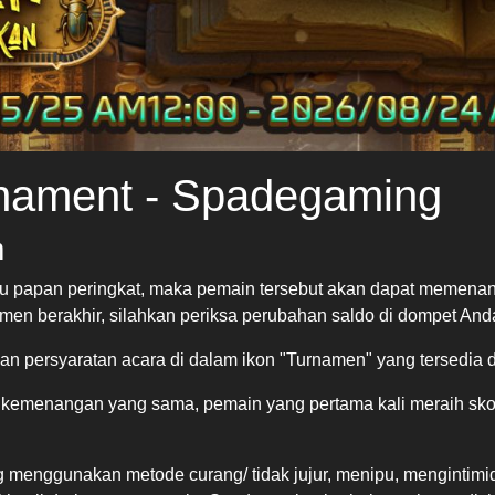
rnament - Spadegaming
m
atu papan peringkat, maka pemain tersebut akan dapat memenan
amen berakhir, silahkan periksa perubahan saldo di dompet And
an persyaratan acara di dalam ikon "Turnamen" yang tersedia 
 kemenangan yang sama, pemain yang pertama kali meraih skor 
nggunakan metode curang/ tidak jujur, menipu, mengintimidas