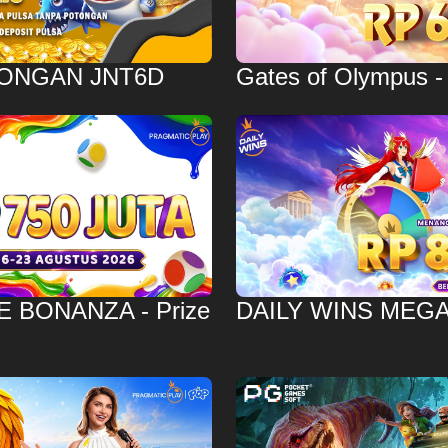
TONGAN JNT6D
Gates of Olympus -
E BONANZA - Prize
DAILY WINS MEGA 